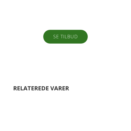
Alt til din have eller
næste projekt
SE TILBUD
RELATEREDE VARER