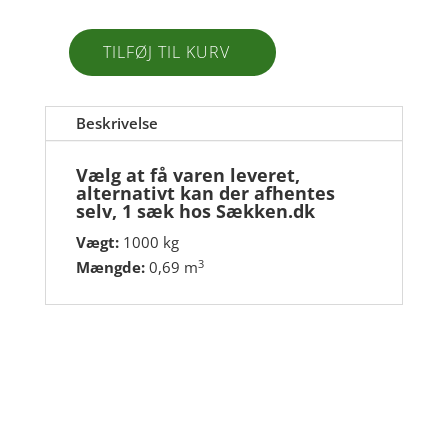
TILFØJ TIL KURV
4080
Vikker
/
Beskrivelse
Kirkegårdssten
4/8
Vælg at få varen leveret,
antal
alternativt kan der afhentes
selv, 1 sæk hos Sækken.dk
Vægt:
1000 kg
3
Mængde:
0,69 m