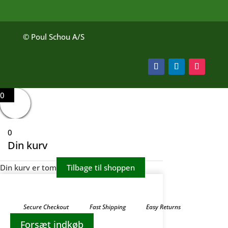
© Poul Schou A/S
0
0
Din kurv
Din kurv er tom
Tilbage til shoppen
Secure Checkout
Fast Shipping
Easy Returns
Forsæt indkøb