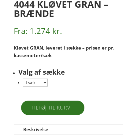
4044 KLØVET GRAN –
BRÆNDE
Fra:
1.274
kr.
Kløvet GRAN, leveret i sække – prisen er pr.
kassemeter/sæk
Valg af sække
TILFØJ TIL KURV
4044
Kløvet
Gran
Beskrivelse
-