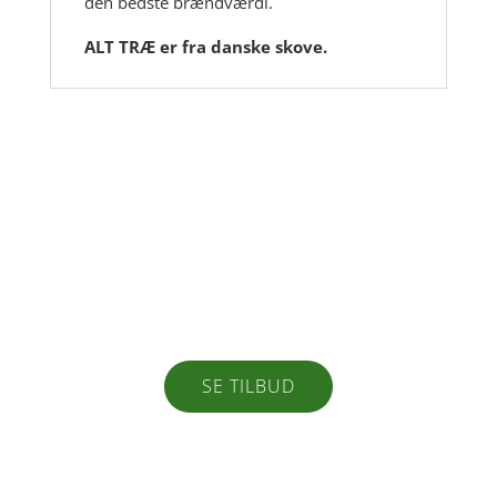
den bedste brændværdi.
ALT TRÆ er fra danske skove.
Alt til din have eller
næste projekt
SE TILBUD