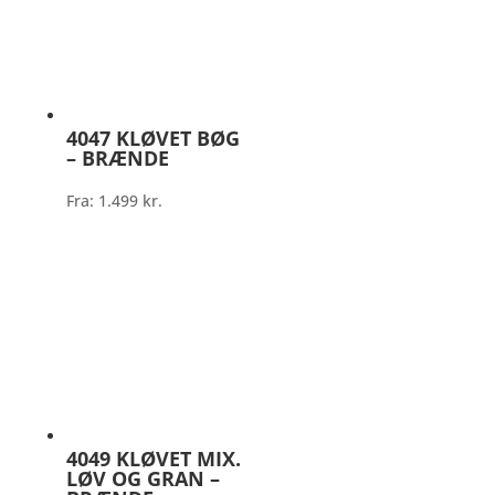
4047 KLØVET BØG
– BRÆNDE
Fra:
1.499
kr.
4049 KLØVET MIX.
LØV OG GRAN –